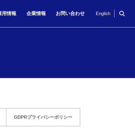
採用情報
企業情報
お問い合わせ
English
ドイツ「NavVis」社のシリーズ…
期 株主通信
7月23日（木）、「KKE Vis…
期配当)の決定に関…
半期 決算補足資…
2026年6月期 第3四半期 株主…
GDPR
プライバシーポリシー