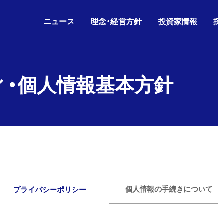
ニュース
理念・経営方針
投資家情報
IRニュース
・
個人情報基本方針
グループ理念
IRライブラリ
26.08.06
26.06.17
2026年6月期 第3四半
KKE HD
沿革
会社概要
ニュースリリース
財務データ
経営方針
役員構成
お知らせ
株主・株式情報
26.07.02
26.05.11
剰余金の配当(第3四半
KKE
人的資本経営
グループ会社
IRニュース
IRカレンダー
コーポレートガバナンス
組織図
26.06.17
26.05.11
2026年6月期 第3四
IR
電子公告
海外パートナー
株主通信
個人情報の
手続きについて
プライバシー
ポリシー