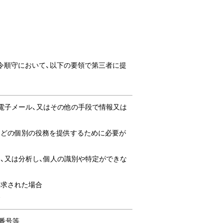
令順守において、以下の要領で第三者に提
、電子メール、又はその他の手段で情報又は
スなどの個別の役務を提供するために必要が
し、又は分析し、個人の識別や特定ができな
要求された場合
合
話番号等