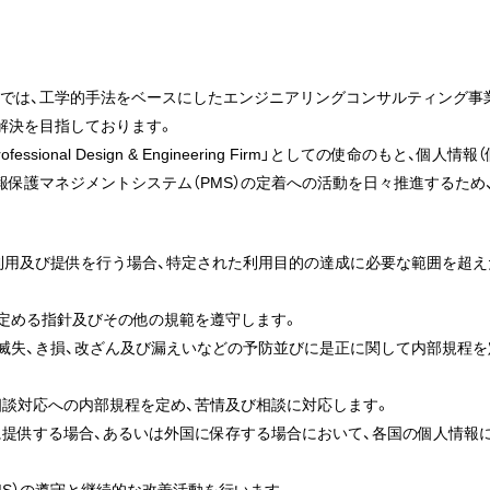
では、工学的手法をベースにしたエンジニアリングコンサルティング事
解決を目指しております。
sional Design & Engineering Firm」としての使命のもと
報保護マネジメントシステム（PMS）の定着への活動を日々推進するため
、利用及び提供を行う場合、特定された利用目的の達成に必要な範囲を超え
が定める指針及びその他の規範を遵守します。
の滅失、き損、改ざん及び漏えいなどの予防並びに是正に関して内部規程
相談対応への内部規程を定め、苦情及び相談に対応します。
者に提供する場合、あるいは外国に保存する場合において、各国の個人情報