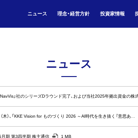
ニュース
理念・経営方針
投資家情報
IRニュース
グループ理念
IRライブラリ
26.08.06
26.06.17
2026年6月期 第3四半
KKE HD
沿革
会社概要
ニュース
ニュースリリース
財務データ
経営方針
役員構成
お知らせ
株主・株式情報
26.07.02
26.05.11
剰余金の配当(第3四半
KKE
人的資本経営
グループ会社
IRニュース
IRカレンダー
コーポレートガバナンス
組織図
26.06.17
26.05.11
2026年6月期 第3四
IR
電子公告
海外パートナー
NavVis」社のシリーズDラウンド完了、および当社2025年拠出資金の
株主通信
（木）、「KKE Vision for ものづくり 2026 ～AI時代を生き抜く『意思あ…
年6月期 第3四半期 株主通信
1 MB