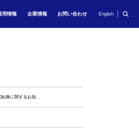
採用情報
企業情報
お問い合わせ
English
ドイツ「NavVis」社のシリーズ…
期 株主通信
7月23日（木）、「KKE Vis…
期配当)の決定に関…
半期 決算補足資…
2026年6月期 第3四半期 株主…
株式転換に関するお知…