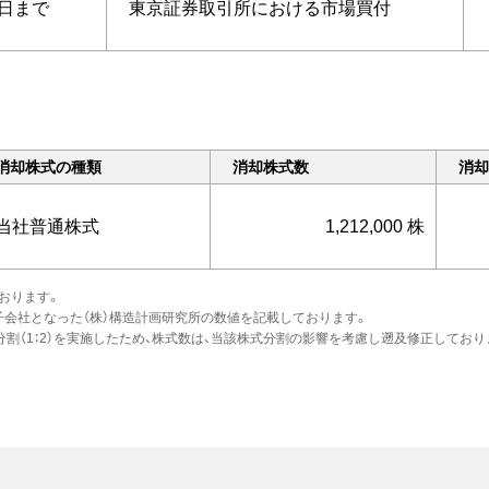
0日まで
東京証券取引所における市場買付
消却株式の種類
消却株式数
消却
当社普通株式
1,212,000 株
ております。
完全子会社となった（株）構造計画研究所の数値を記載しております。
式分割（1：2）を実施したため、株式数は、当該株式分割の影響を考慮し遡及修正しており