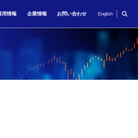
採用情報
企業情報
お問い合わせ
English
ドイツ「NavVis」社のシリーズ…
期 株主通信
7月23日（木）、「KKE Vis…
期配当)の決定に関…
半期 決算補足資…
2026年6月期 第3四半期 株主…