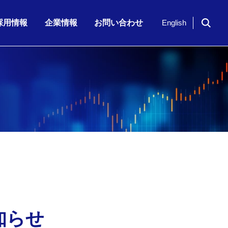
採用情報
企業情報
お問い合わせ
English
ドイツ「NavVis」社のシリーズ…
期 株主通信
7月23日（木）、「KKE Vis…
期配当)の決定に関…
半期 決算補足資…
2026年6月期 第3四半期 株主…
知らせ