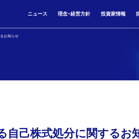
ニュース
理念・経営方針
投資家情報
るお知らせ
IRニュース
グループ理念
IRライブラリ
26.08.06
26.06.17
2026年6月期 第3四半
KKE HD
沿革
会社概要
ニュースリリース
財務データ
経営方針
役員構成
お知らせ
株主・株式情報
26.07.02
26.05.11
剰余金の配当(第3四半
KKE
人的資本経営
グループ会社
IRニュース
IRカレンダー
コーポレートガバナンス
組織図
26.06.17
26.05.11
2026年6月期 第3四
IR
電子公告
海外パートナー
株主通信
る自己株式処分に関するお