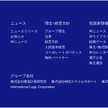
ニュース
理念・経営方針
投資家情
ニュースリリース
グループ理念
IRニュース
お知らせ
沿革
IRライブラ
IRニュース
経営方針
財務データ
人的資本経営
株主・株式情
コーポレートガバナンス
IRカレンダ
海外パートナー
電子公告
株主通信
グループ会社
株式会社構造計画研究所
株式会社KKEスマイルサポート
株式
International Logic Corporation