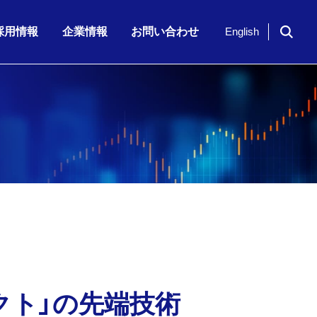
採用情報
企業情報
お問い合わせ
English
ドイツ「NavVis」社のシリーズ…
期 株主通信
7月23日（木）、「KKE Vis…
期配当)の決定に関…
半期 決算補足資…
2026年6月期 第3四半期 株主…
クト」の先端技術