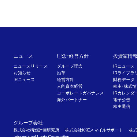
ニュース
理念・経営方針
投資家情
ニュースリリース
グループ理念
IRニュース
お知らせ
沿革
IRライブラ
IRニュース
経営方針
財務データ
人的資本経営
株主・株式情
コーポレートガバナンス
IRカレンダ
海外パートナー
電子公告
株主通信
グループ会社
株式会社構造計画研究所
株式会社KKEスマイルサポート
株式
International Logic Corporation