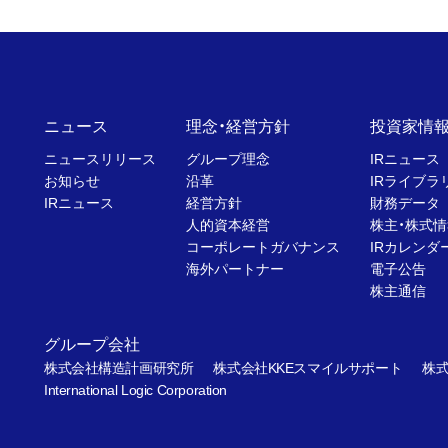
ニュース
理念・経営方針
投資家情
ニュースリリース
グループ理念
IRニュース
お知らせ
沿革
IRライブラ
IRニュース
経営方針
財務データ
人的資本経営
株主・株式情
コーポレートガバナンス
IRカレンダ
海外パートナー
電子公告
株主通信
グループ会社
株式会社構造計画研究所
株式会社KKEスマイルサポート
株式
International Logic Corporation