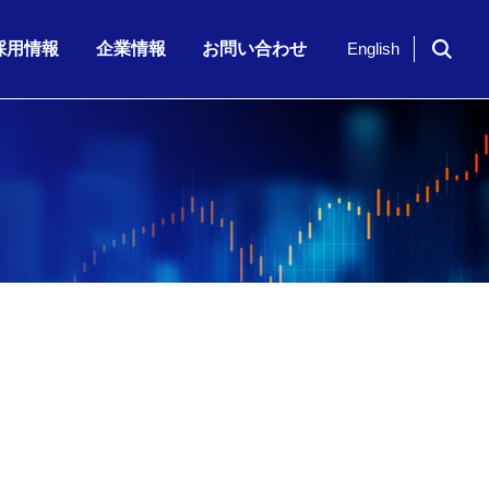
採用情報
企業情報
お問い合わせ
English
7月23日（木）、「KKE Vis…
期 株主通信
期配当)の決定に関…
2026年6月期 第3四半期 株主…
半期 決算補足資…
剰余金の配当(第3四半期配当)の決…