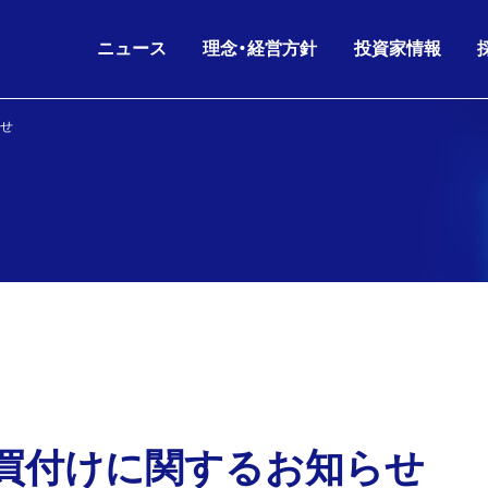
ニュース
理念・経営方針
投資家情報
せ
IRニュース
グループ理念
IRライブラリ
26.07.02
26.06.17
2026年6月期 第3四半
KKE
沿革
会社概要
ニュースリリース
財務データ
経営方針
役員構成
お知らせ
株主・株式情報
26.06.17
26.05.11
剰余金の配当(第3四半
IR
人的資本経営
グループ会社
IRニュース
IRカレンダー
コーポレートガバナンス
組織図
26.05.11
26.05.11
2026年6月期 第3四
IR
電子公告
海外パートナー
株主通信
買付けに関するお知らせ