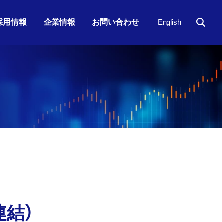
採用情報
企業情報
お問い合わせ
English
ドイツ「NavVis」社のシリーズ…
期 株主通信
7月23日（木）、「KKE Vis…
期配当)の決定に関…
半期 決算補足資…
2026年6月期 第3四半期 株主…
連結）