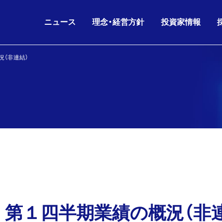
ニュース
理念・経営方針
投資家情報
況（非連結）
IRニュース
グループ理念
IRライブラリ
26.08.06
26.06.17
2026年6月期 第3四半
KKE HD
沿革
会社概要
ニュースリリース
財務データ
経営方針
役員構成
お知らせ
株主・株式情報
26.07.02
26.05.11
剰余金の配当(第3四半
KKE
人的資本経営
グループ会社
IRニュース
IRカレンダー
コーポレートガバナンス
組織図
26.06.17
26.05.11
2026年6月期 第3四
IR
電子公告
海外パートナー
株主通信
 第１四半期業績の概況（非