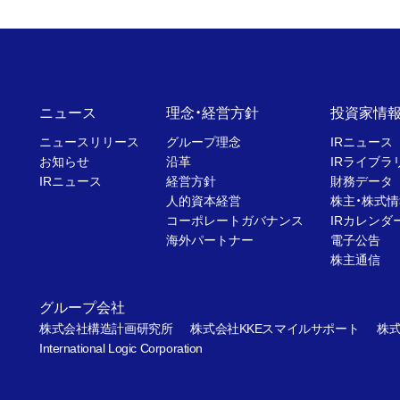
ニュース
理念・経営方針
投資家情
ニュースリリース
グループ理念
IRニュース
お知らせ
沿革
IRライブラ
IRニュース
経営方針
財務データ
人的資本経営
株主・株式情
コーポレートガバナンス
IRカレンダ
海外パートナー
電子公告
株主通信
グループ会社
株式会社構造計画研究所
株式会社KKEスマイルサポート
株式
International Logic Corporation