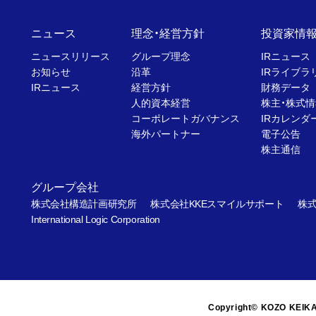
ニュース
理念・経営方針
投資家情
ニュースリリース
グループ理念
IRニュース
お知らせ
沿革
IRライブラ
IRニュース
経営方針
財務データ
人的資本経営
株主・株式情
コーポレートガバナンス
IRカレンダ
海外パートナー
電子公告
株主通信
グループ会社
株式会社構造計画研究所
株式会社KKEスマイルサポート
株式
International Logic Corporation
Copyright© KOZO KEIKA