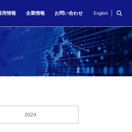
採用情報
企業情報
お問い合わせ
English
ドイツ「NavVis」社のシリーズ…
期 株主通信
7月23日（木）、「KKE Vis…
期配当)の決定に関…
半期 決算補足資…
2026年6月期 第3四半期 株主…
2024