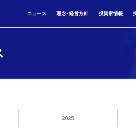
ニュース
理念・経営方針
投資家情報
IRニュース
ス
グループ理念
IRライブラリ
26.08.06
26.06.17
2026年6月期 第3四半
KKE HD
沿革
会社概要
ニュースリリース
財務データ
経営方針
役員構成
お知らせ
株主・株式情報
26.07.02
26.05.11
剰余金の配当(第3四半
KKE
人的資本経営
グループ会社
IRニュース
IRカレンダー
コーポレートガバナンス
組織図
26.06.17
26.05.11
2026年6月期 第3四
IR
電子公告
海外パートナー
株主通信
2025