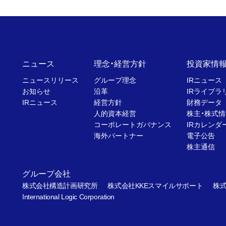
ニュース
理念・経営方針
投資家情
ニュースリリース
グループ理念
IRニュース
お知らせ
沿革
IRライブラ
IRニュース
経営方針
財務データ
人的資本経営
株主・株式情
コーポレートガバナンス
IRカレンダ
海外パートナー
電子公告
株主通信
グループ会社
株式会社構造計画研究所
株式会社KKEスマイルサポート
株式
International Logic Corporation