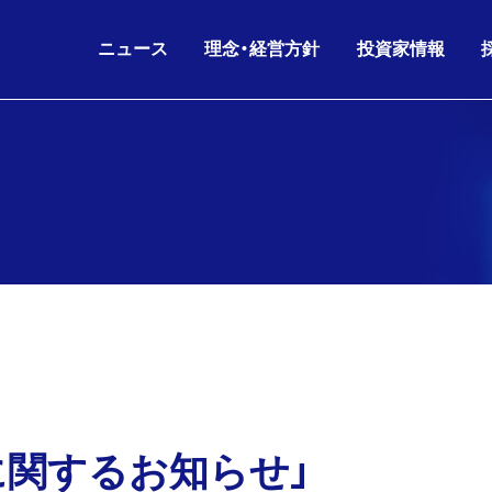
ニュース
理念・経営方針
投資家情報
IRニュース
グループ理念
IRライブラリ
26.08.06
26.06.17
2026年6月期 第3四半
KKE HD
沿革
会社概要
ニュースリリース
財務データ
経営方針
役員構成
お知らせ
株主・株式情報
26.07.02
26.05.11
剰余金の配当(第3四半
KKE
人的資本経営
グループ会社
IRニュース
IRカレンダー
コーポレートガバナンス
組織図
26.06.17
26.05.11
2026年6月期 第3四
IR
電子公告
海外パートナー
株主通信
に関するお知らせ」