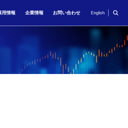
採用情報
企業情報
お問い合わせ
English
ドイツ「NavVis」社のシリーズ…
期 株主通信
7月23日（木）、「KKE Vis…
期配当)の決定に関…
半期 決算補足資…
2026年6月期 第3四半期 株主…