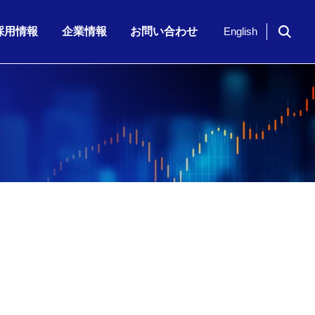
採用情報
企業情報
お問い合わせ
English
ドイツ「NavVis」社のシリーズ…
期 株主通信
7月23日（木）、「KKE Vis…
期配当)の決定に関…
半期 決算補足資…
2026年6月期 第3四半期 株主…