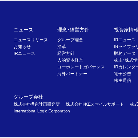
ニュース
理念・経営方針
投資家情
ニュースリリース
グループ理念
IRニュース
お知らせ
沿革
IRライブラ
IRニュース
経営方針
財務データ
人的資本経営
株主・株式情
コーポレートガバナンス
IRカレンダ
海外パートナー
電子公告
株主通信
グループ会社
株式会社構造計画研究所
株式会社KKEスマイルサポート
株式
International Logic Corporation