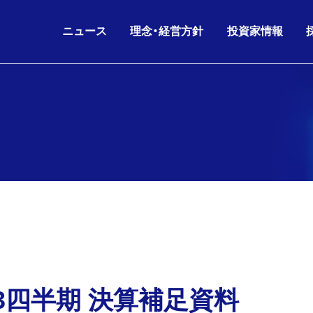
ニュース
理念・経営方針
投資家情報
IRニュース
グループ理念
IRライブラリ
26.08.06
26.06.17
2026年6月期 第3四半
KKE HD
沿革
会社概要
ニュースリリース
財務データ
経営方針
役員構成
お知らせ
株主・株式情報
26.07.02
26.05.11
剰余金の配当(第3四半
KKE
人的資本経営
グループ会社
IRニュース
IRカレンダー
コーポレートガバナンス
組織図
26.06.17
26.05.11
2026年6月期 第3四
IR
電子公告
海外パートナー
株主通信
第3四半期 決算補足資料