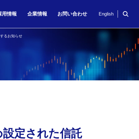
採用情報
企業情報
お問い合わせ
English
関するお知らせ
ドイツ「NavVis」社のシリーズ…
期 株主通信
7月23日（木）、「KKE Vis…
期配当)の決定に関…
半期 決算補足資…
2026年6月期 第3四半期 株主…
め設定された信託