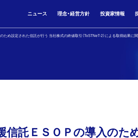
ニュース
理念・経営方針
投資家情報
ため設定された信託が行う 当社株式の終値取引（ToSTNeT-2）による取得結果に
IRニュース
グループ理念
IRライブラリ
26.08.06
26.06.17
2026年6月期 第3四半
KKE HD
沿革
会社概要
ニュースリリース
財務データ
経営方針
役員構成
お知らせ
株主・株式情報
26.07.02
26.05.11
剰余金の配当(第3四半
KKE
人的資本経営
グループ会社
IRニュース
IRカレンダー
コーポレートガバナンス
組織図
26.06.17
26.05.11
2026年6月期 第3四
IR
電子公告
海外パートナー
株主通信
援信託ＥＳＯＰの導入のた