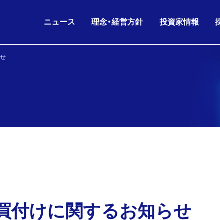
ニュース
理念・経営方針
投資家情報
せ
IRニュース
グループ理念
IRライブラリ
26.08.06
26.06.17
2026年6月期 第3四半
KKE HD
沿革
会社概要
ニュースリリース
財務データ
経営方針
役員構成
お知らせ
株主・株式情報
26.07.02
26.05.11
剰余金の配当(第3四半
KKE
人的資本経営
グループ会社
IRニュース
IRカレンダー
コーポレートガバナンス
組織図
26.06.17
26.05.11
2026年6月期 第3四
IR
電子公告
海外パートナー
株主通信
買付けに関するお知らせ