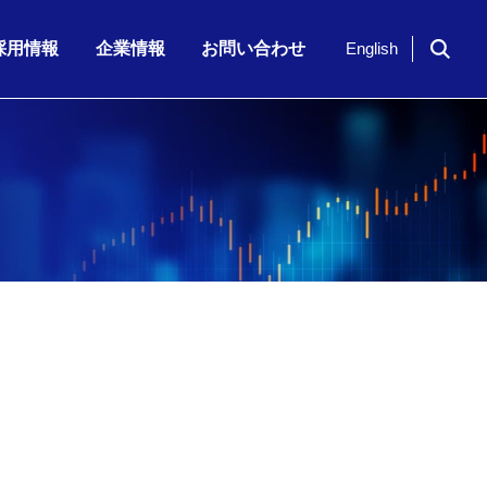
採用情報
企業情報
お問い合わせ
English
ドイツ「NavVis」社のシリーズ…
期 株主通信
7月23日（木）、「KKE Vis…
期配当)の決定に関…
半期 決算補足資…
2026年6月期 第3四半期 株主…