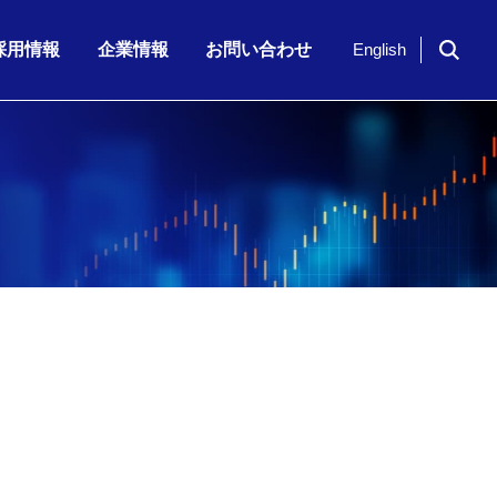
採用情報
企業情報
お問い合わせ
English
ドイツ「NavVis」社のシリーズ…
期 株主通信
7月23日（木）、「KKE Vis…
期配当)の決定に関…
半期 決算補足資…
2026年6月期 第3四半期 株主…