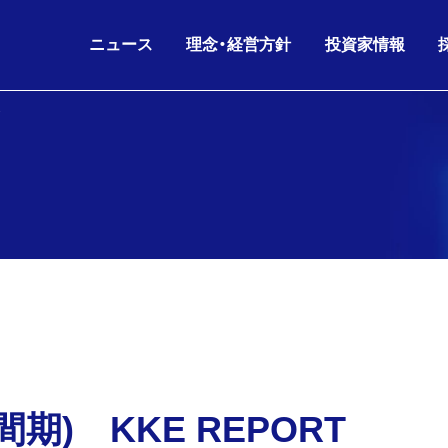
ニュース
理念・経営方針
投資家情報
IRニュース
グループ理念
IRライブラリ
26.08.06
26.06.17
2026年6月期 第3四半
KKE HD
沿革
会社概要
ニュースリリース
財務データ
経営方針
役員構成
お知らせ
株主・株式情報
26.07.02
26.05.11
剰余金の配当(第3四半
KKE
人的資本経営
グループ会社
IRニュース
IRカレンダー
コーポレートガバナンス
組織図
26.06.17
26.05.11
2026年6月期 第3四
IR
電子公告
海外パートナー
株主通信
間期) KKE REPORT