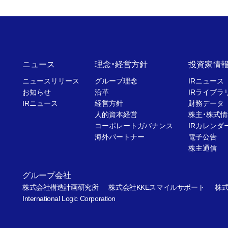
ニュース
理念・経営方針
投資家情
ニュースリリース
グループ理念
IRニュース
お知らせ
沿革
IRライブラ
IRニュース
経営方針
財務データ
人的資本経営
株主・株式情
コーポレートガバナンス
IRカレンダ
海外パートナー
電子公告
株主通信
グループ会社
株式会社構造計画研究所
株式会社KKEスマイルサポート
株式
International Logic Corporation