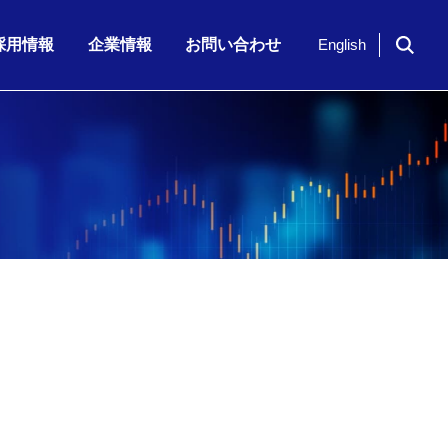
採用情報
企業情報
お問い合わせ
English
ドイツ「NavVis」社のシリーズ…
期 株主通信
7月23日（木）、「KKE Vis…
期配当)の決定に関…
半期 決算補足資…
2026年6月期 第3四半期 株主…