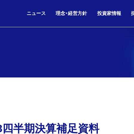
ニュース
理念・経営方針
投資家情報
IRニュース
グループ理念
IRライブラリ
26.08.06
26.06.17
2026年6月期 第3四半
KKE HD
沿革
会社概要
ニュースリリース
財務データ
経営方針
役員構成
お知らせ
株主・株式情報
26.07.02
26.05.11
剰余金の配当(第3四半
KKE
人的資本経営
グループ会社
IRニュース
IRカレンダー
コーポレートガバナンス
組織図
26.06.17
26.05.11
2026年6月期 第3四
IR
電子公告
海外パートナー
株主通信
 第3四半期決算補足資料