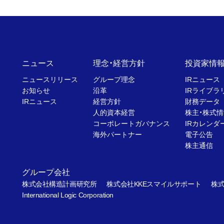
ニュース
理念・経営方針
投資家情
ニュースリリース
グループ理念
IRニュース
お知らせ
沿革
IRライブラ
IRニュース
経営方針
財務データ
人的資本経営
株主・株式情
コーポレートガバナンス
IRカレンダ
海外パートナー
電子公告
株主通信
グループ会社
株式会社構造計画研究所
株式会社KKEスマイルサポート
株式
International Logic Corporation