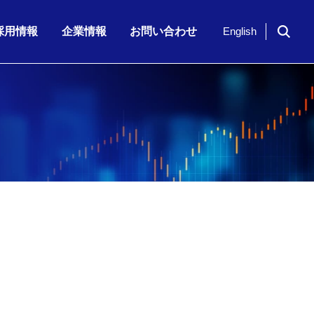
採用情報
企業情報
お問い合わせ
English
ドイツ「NavVis」社のシリーズ…
期 株主通信
7月23日（木）、「KKE Vis…
期配当)の決定に関…
半期 決算補足資…
2026年6月期 第3四半期 株主…