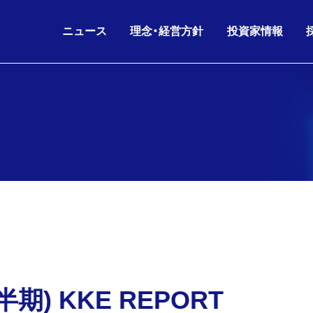
ニュース
理念・経営方針
投資家情報
IRニュース
グループ理念
IRライブラリ
26.08.06
26.06.17
2026年6月期 第3四半
KKE HD
沿革
会社概要
ニュースリリース
財務データ
経営方針
役員構成
お知らせ
株主・株式情報
26.07.02
26.05.11
剰余金の配当(第3四半
KKE
人的資本経営
グループ会社
IRニュース
IRカレンダー
コーポレートガバナンス
組織図
26.06.17
26.05.11
2026年6月期 第3四
IR
電子公告
海外パートナー
株主通信
半期) KKE REPORT