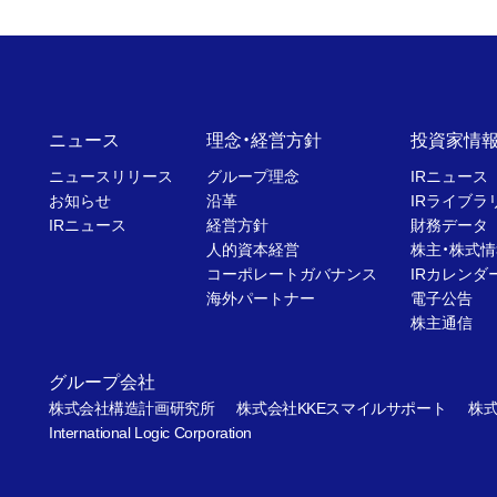
ニュース
理念・経営方針
投資家情
ニュースリリース
グループ理念
IRニュース
お知らせ
沿革
IRライブラ
IRニュース
経営方針
財務データ
人的資本経営
株主・株式情
コーポレートガバナンス
IRカレンダ
海外パートナー
電子公告
株主通信
グループ会社
株式会社構造計画研究所
株式会社KKEスマイルサポート
株式
International Logic Corporation